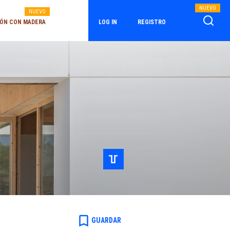
NUEVO
NUEVO
ÓN CON MADERA
LOG IN
REGISTRO
bookmark_border
GUARDAR