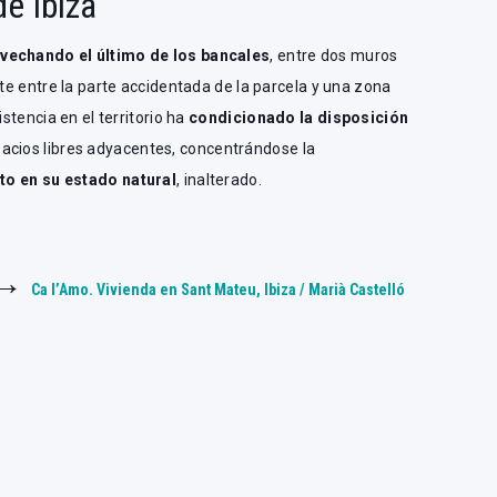
e Ibiza
ovechando el último de los bancales
, entre dos muros
ite entre la parte accidentada de la parcela y una zona
istencia en el territorio ha
condicionado la disposición
pacios libres adyacentes, concentrándose la
to en su estado natural
, inalterado.
 →
Ca l’Amo. Vivienda en Sant Mateu, Ibiza / Marià Castelló