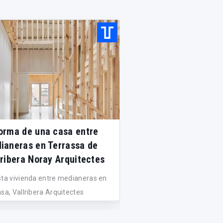
orma de una casa entre
Rehabilitación de v
ianeras en Terrassa de
un muro de carga e
lribera Noray Arquitectes
abalo alonso arqui
sta vivienda entre medianeras en
Abalo alonso arquitectos
sa, Vallribera Arquitectes
esta rehabilitación nuev
es...
alternativas...