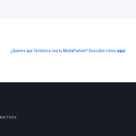
¿Quieres que Tectónica sea tu MediaPartner? Descubre cómo
aquí
RUCTIVOS