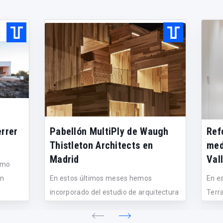
rrer
Pabellón MultiPly de Waugh
Ref
Thistleton Architects en
med
Madrid
Val
nimo
an
En estos últimos meses hemos
En e
incorporado del estudio de arquitectura
Terra
Waugh...
demu