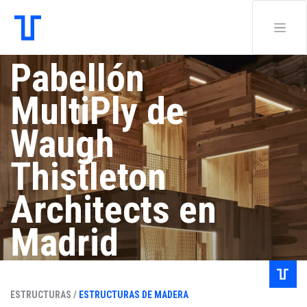
Pabellón
MultiPly de
Waugh
Thistleton
Architects en
Madrid
Redacción Tec.
ESTRUCTURAS /
ESTRUCTURAS DE MADERA