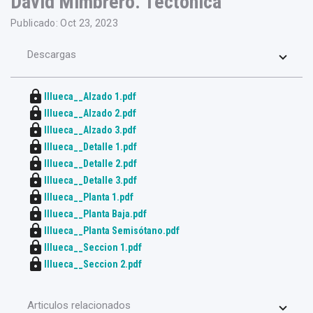
David Mimbrero. Tectónica
Publicado: Oct 23, 2023
Descargas
lock
Illueca__Alzado 1.pdf
lock
Illueca__Alzado 2.pdf
lock
Illueca__Alzado 3.pdf
lock
Illueca__Detalle 1.pdf
lock
Illueca__Detalle 2.pdf
lock
Illueca__Detalle 3.pdf
lock
Illueca__Planta 1.pdf
lock
Illueca__Planta Baja.pdf
lock
Illueca__Planta Semisótano.pdf
lock
Illueca__Seccion 1.pdf
lock
Illueca__Seccion 2.pdf
Articulos relacionados