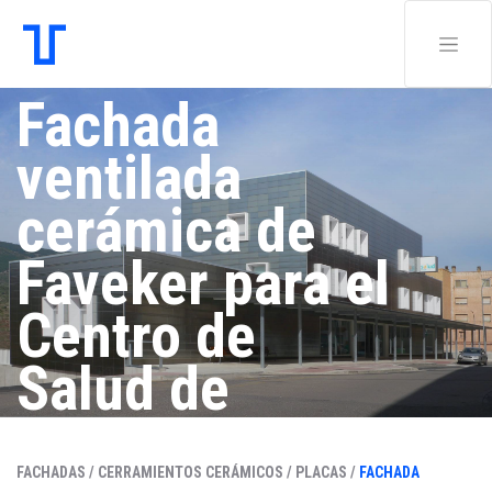
Fachada
ventilada
cerámica de
Faveker para el
Centro de
Salud de
Illueca, de
FACHADAS /
CERRAMIENTOS CERÁMICOS /
PLACAS /
FACHADA