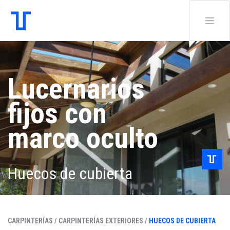
Lucernarios
fijos con
marco oculto
Huecos de cubierta
CARPINTERÍAS /
CARPINTERÍAS EXTERIORES /
HUECOS DE CUBIERTA