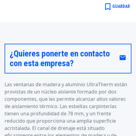
bookmark_border
GUARDAR
¿Quieres ponerte en contacto
email
con esta empresa?
Las ventanas de madera y aluminio UltraTherm están
provistas de un núcleo aislante formado por dos
componentes, que les permite alcanzar altos valores
de aislamiento térmico. Las esbeltas carpinterías
tienen una profundidad de 78 mm, y un frente
reducido que proporciona una amplia superficie
acristalada. El canal de drenaje está situado
eficazmente entre los elementos de madera y de