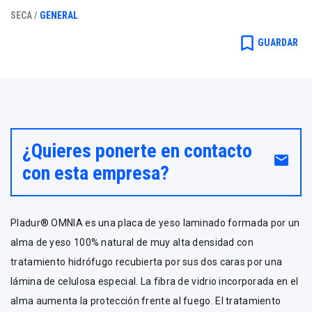
contra el fuego
SECA /
GENERAL
bookmark_border
General
GUARDAR
¿Quieres ponerte en contacto
email
con esta empresa?
Pladur® OMNIA es una placa de yeso laminado formada por un
alma de yeso 100% natural de muy alta densidad con
tratamiento hidrófugo recubierta por sus dos caras por una
lámina de celulosa especial. La fibra de vidrio incorporada en el
alma aumenta la protección frente al fuego. El tratamiento