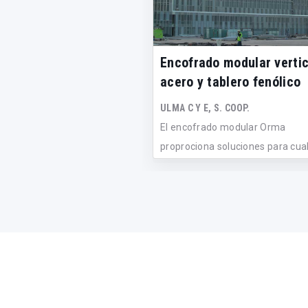
Encofrado modular vertic
acero y tablero fenólico
ULMA C Y E, S. COOP.
El encofrado modular Orma
proprociona soluciones para cua
tipo de est...