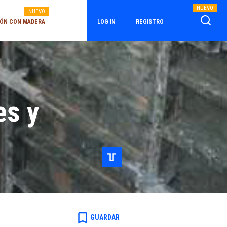
NUEVO
NUEVO
ÓN CON MADERA
LOG IN
REGISTRO
es y
bookmark_border
GUARDAR