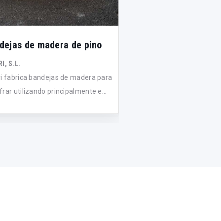
dejas de madera de pino
Encofrado desecha
cartón para cámar
I, S.L.
de hormigón
ri fabrica bandejas de madera para
rar utilizando principalmente e...
FRANKI FONDATION (GROU
Biocofra Para es un pane
para encofrado de muro
de...