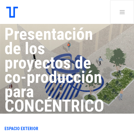
Presentación
de los
proyectos de
co-producción
para
CONCÉNTRICO
08
ESPACIO EXTERIOR