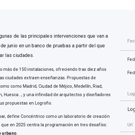
lgunas de las principales intervenciones que van a
Fec
de junio en un banco de pruebas a partir del que
ar las ciudades.
Fec
o más de 150 instalaciones, ofreciendo tras diez años
Fec
has ciudades extraen enseñanzas. Propuestas de
como como Madrid, Ciudad de Méjico, Medellín, Riad,
Lug
 Huesca…, y una infinidad de arquitectos y diseñadores
sus propuestas en Logroño.
Lo
bar, define Concéntrico como un laboratorio de creación
Url
, que en 2025 centra la programación en tres desafíos:
je urbano
.