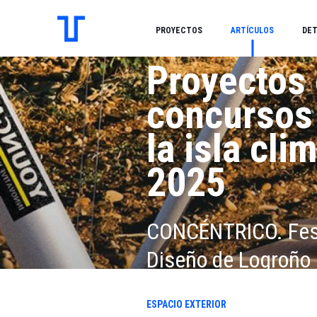
PROYECTOS
ARTÍCULOS
DET
Proyectos 
concursos 
la isla cl
2025
CONCÉNTRICO. Festi
Diseño de Logroño
ESPACIO EXTERIOR