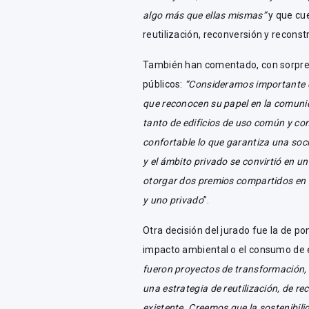
algo más que ellas mismas”
y que cu
reutilización, reconversión y recons
También han comentado, con sorpresa
públicos:
“Consideramos importante d
que reconocen su papel en la comunida
tanto de edificios de uso común y c
confortable lo que garantiza una soci
y el ámbito privado se convirtió en u
otorgar dos premios compartidos en l
y uno privado
”.
Otra decisión del jurado fue la de po
impacto ambiental o el consumo de 
fueron proyectos de transformación,
una estrategia de reutilización, de r
existente. Creemos que la sostenibili