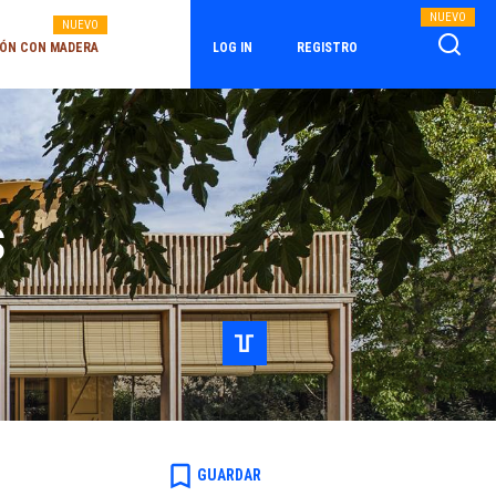
NUEVO
NUEVO
ÓN CON MADERA
LOG IN
REGISTRO
s
bookmark_border
GUARDAR