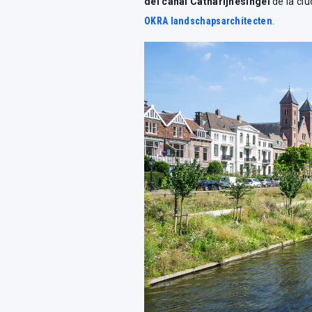
del canal Catharijnesingel
de la ci
OKRA landschapsarchitecten
.