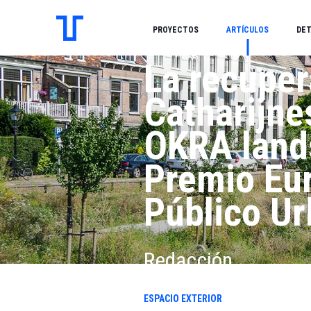
PROYECTOS
ARTÍCULOS
DET
La recuper
Catharijne
OKRA land
Premio Eu
Público U
Redacción .
ESPACIO EXTERIOR