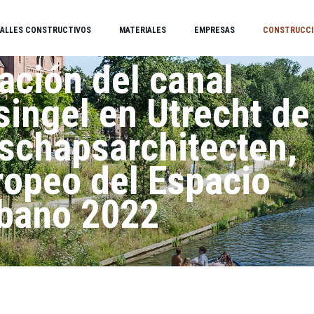
ALLES CONSTRUCTIVOS
MATERIALES
EMPRESAS
CONSTRUCCI
ación del canal
singel en Utrecht de
schapsarchitecten,
ropeo del Espacio
rbano 2022