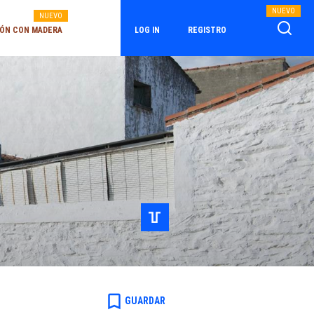
NUEVO
NUEVO
ÓN CON MADERA
LOG IN
REGISTRO
bookmark_border
GUARDAR