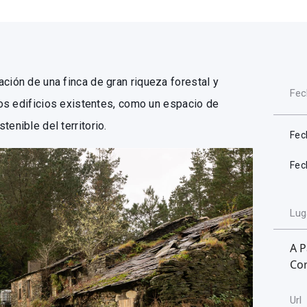
ción de una finca de gran riqueza forestal y
Fec
 los edificios existentes, como un espacio de
enible del territorio.
Fec
Fec
Lug
A P
Co
Url