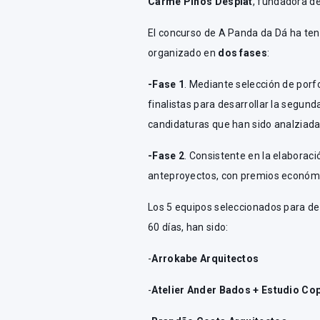
Carme Pinós Desplat
, fundadora d
El concurso de A Panda da Dá ha ten
organizado en
dos fases
:
-Fase 1
. Mediante selección de porfo
finalistas para desarrollar la segund
candidaturas que han sido analziadas
-Fase 2
. Consistente en la elaboraci
anteproyectos, con premios económic
Los 5 equipos seleccionados para des
60 días, han sido:
-
Arrokabe Arquitectos
-
Atelier Ander Bados + Estudio Co