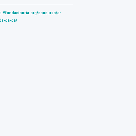
ps://fundacionria.org/concurso/a-
da-da-da/