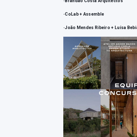
-
Brandão Costa Arquitectos
-
CoLab + Assemble
-
João Mendes Ribeiro + Luísa Beb