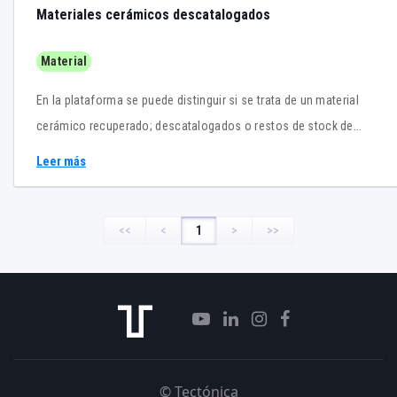
Materiales cerámicos descatalogados
Material
En la plataforma se puede distinguir si se trata de un material
cerámico recuperado; descatalogados o restos de stock de
primer uso; o si presenta algún defecto estético que no altera sus
Leer más
prestaciones. Con esta alternativa se pretende, además de
reducir la contaminación y la acumulación de residuos,
transformar nuestro modelo de sociedad en uno circular y
<<
<
1
>
>>
sostenible.
© Tectónica