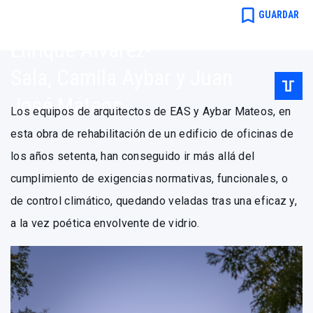
arquitectos
bookmark_border
GUARDAR
Enrique Álvarez-
Sala, Camila Aybar y Juan
José Mateos
Los equipos de arquitectos de EAS y Aybar Mateos, en
esta obra de rehabilitación de un edificio de oficinas de
los años setenta, han conseguido ir más allá del
cumplimiento de exigencias normativas, funcionales, o
de control climático, quedando veladas tras una eficaz y,
a la vez poética envolvente de vidrio.