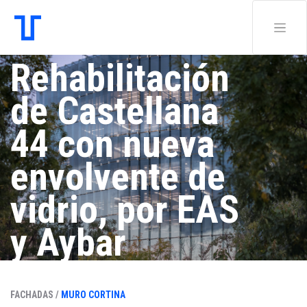
Rehabilitación
de Castellana
44 con nueva
envolvente de
vidrio, por EAS
y Aybar
Mateos
FACHADAS /
MURO CORTINA