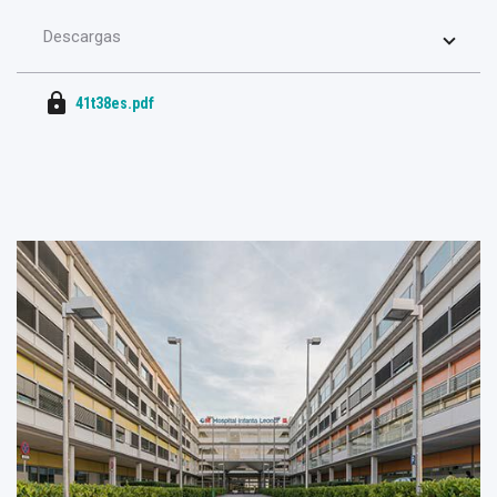
Descargas
lock
41t38es.pdf