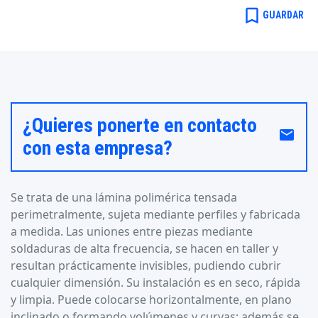
bookmark_border
GUARDAR
¿Quieres ponerte en contacto
email
con esta empresa?
Se trata de una lámina polimérica tensada
perimetralmente, sujeta mediante perfiles y fabricada
a medida. Las uniones entre piezas mediante
soldaduras de alta frecuencia, se hacen en taller y
resultan prácticamente invisibles, pudiendo cubrir
cualquier dimensión. Su instalación es en seco, rápida
y limpia. Puede colocarse horizontalmente, en plano
inclinado o formando volúmenes y curvas; además se