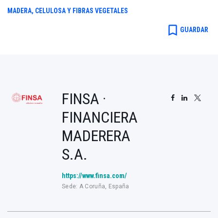
MADERA, CELULOSA Y FIBRAS VEGETALES
bookmark_border
GUARDAR
FINSA ·
FINANCIERA
MADERERA
S.A.
https://www.finsa.com/
Sede: A Coruña, España