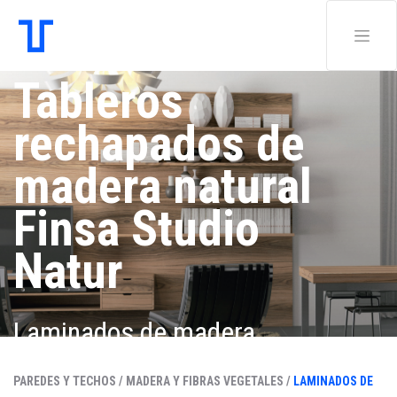
Tableros
rechapados de
madera natural
Finsa Studio
Natur
Laminados de madera,
celulosa y fibras vegetales
PAREDES Y TECHOS /
MADERA Y FIBRAS VEGETALES /
LAMINADOS DE