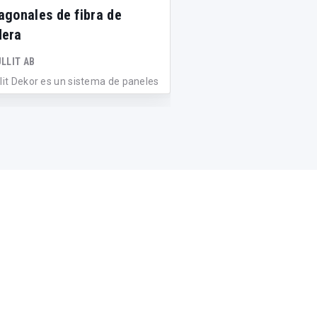
agonales de fibra de
de poliéster de den
era
variable
LLIT AB
CAIMI BREVETTI S.P.A.
llit Dekor es un sistema de paneles
Snowsound® Technology
absorbentes de forma
acústicos con densidad va
onal,...
l...