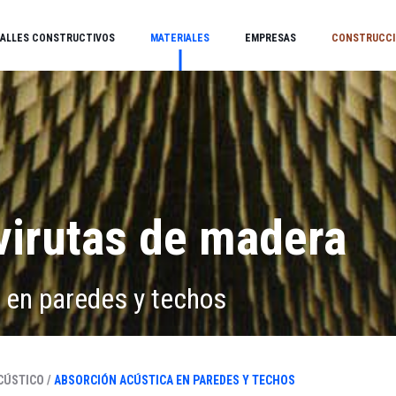
ALLES CONSTRUCTIVOS
MATERIALES
EMPRESAS
CONSTRUCCI
virutas de madera
 en paredes y techos
ÚSTICO /
ABSORCIÓN ACÚSTICA EN PAREDES Y TECHOS