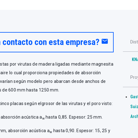
n contacto con esta empresa?
email
Dis
KN
stas por virutas de madera ligadas mediante magnesita
 aire lo cual proporciona propiedades de absorción
Pro
s varían según modelo pero abarcan desde anchos de
s de 600 mm hasta 1250 mm.
Gas
nco placas según elgrosor de las virutas y el poro visto:
Sui
Arc
absorción acústica a
hasta 0,85. Espesor: 25 mm.
w
 mm, absorción acústica a
hasta 0,90. Espesor: 15, 25 y
w