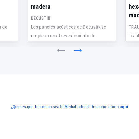
madera
hex
mad
DECUSTIK
s de
Los paneles acústicos de Decustik se
TRÄU
emplean en el revestimiento de
Träu
techos...
fono
hexag
¿Quieres que Tectónica sea tu MediaPartner? Descubre cómo
aquí