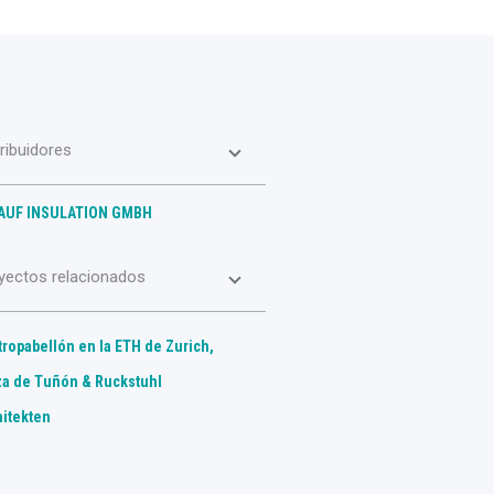
tribuidores
AUF INSULATION GMBH
yectos relacionados
tropabellón en la ETH de Zurich,
za de Tuñón & Ruckstuhl
hitekten