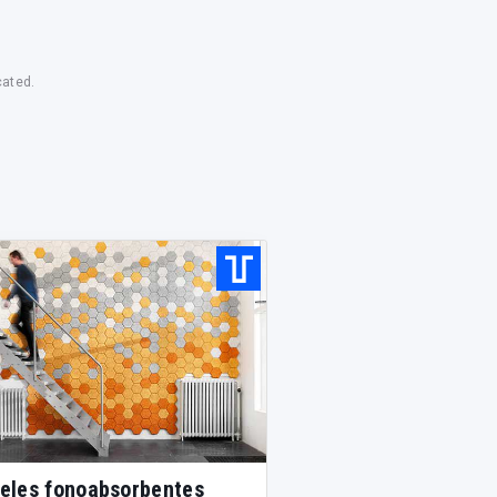
cated.
eles fonoabsorbentes
Paneles de absorci