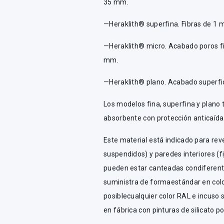
35 mm.
—Heraklith® superfina. Fibras de 1 
—Heraklith® micro. Acabado poros fi
mm.
—Heraklith® plano. Acabado superfic
Los modelos fina, superfina y plano
absorbente con protección anticaída 
Este material está indicado para rev
suspendidos) y paredes interiores (f
pueden estar canteadas condiferent
suministra de formaestándar en color
posiblecualquier color RAL e incuso 
en fábrica con pinturas de silicato po