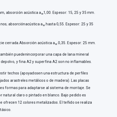
mm, absorción acústica a
1,00. Espesor: 15, 25 y 35 mm.
w
nos; absorciónacústica a
hasta 0,55. Espesor: 25 y 35
w
ie cerrada.Absorción acústica a
0,35. Espesor: 25 mm.
w
 también puedenincorporar una capa de lana mineral
depolvo, y fina A2 y superfina A2 son no inflamables.
estir techos (apoyadosen una estructura de perfiles
ijados arastreles metálicos o de madera). Las placas
es formas para adaptarse al sistema de montaje. Se
 natural claro o pintado en blanco. Bajo pedido es
se ofrecen 12 colores metalizados. El teñido se realiza
tásico.