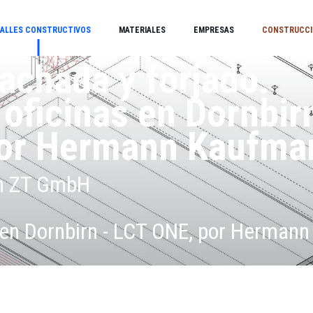
ALLES CONSTRUCTIVOS
MATERIALES
EMPRESAS
CONSTRUCCI
fachada y forjado.
 oficinas en Dornbir
or Hermann Kaufma
n ZT GmbH
s en Dornbirn - LCT ONE, por Hermann