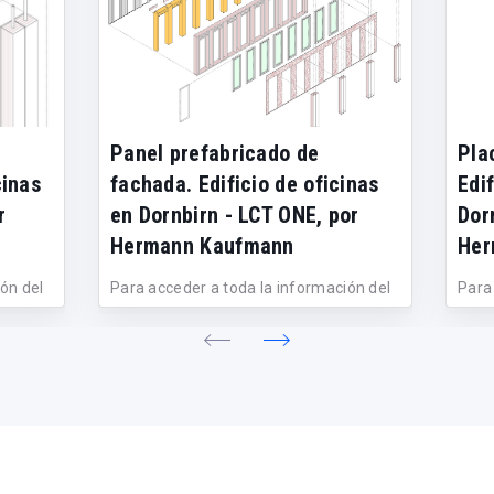
Panel prefabricado de
Pla
cinas
fachada. Edificio de oficinas
Edif
r
en Dornbirn - LCT ONE, por
Dor
Hermann Kaufmann
Her
ón del
Para acceder a toda la información del
Para
...
detalle constructivo, haz clic en el...
detal