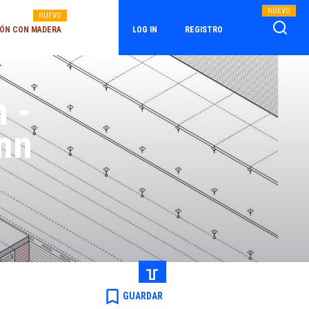
NUEVO
NUEVO
ÓN CON MADERA
LOG IN
REGISTRO
n -
nn
bookmark_border
GUARDAR