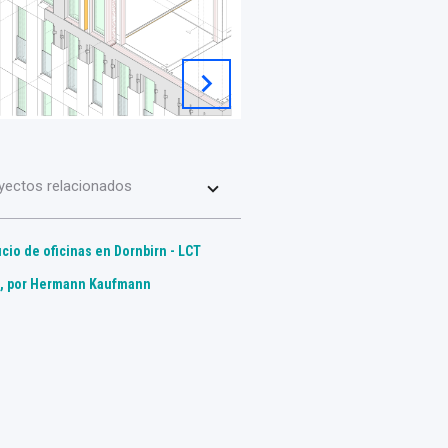
chevron_right
yectos relacionados
icio de oficinas en Dornbirn - LCT
, por Hermann Kaufmann