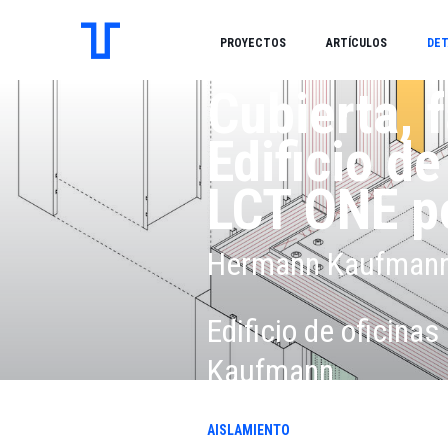
PROYECTOS
ARTÍCULOS
DET
Cubierta, 
Edificio de
LCT ONE p
Hermann Kaufman
Edificio de oficina
Kaufmann
AISLAMIENTO