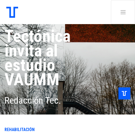
Tectónica
invita al
estudio
VAUMM
Redacción Tec.
REHABILITACIÓN