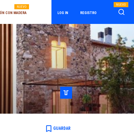
NUEVO
NUEVO
ÓN CON MADERA
LOG IN
REGISTRO
bookmark_border
GUARDAR