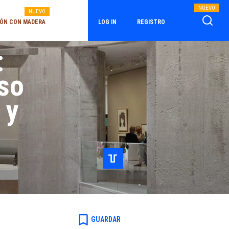
NUEVO
NUEVO
ÓN CON MADERA
LOG IN
REGISTRO
:
so
 y
bookmark_border
GUARDAR