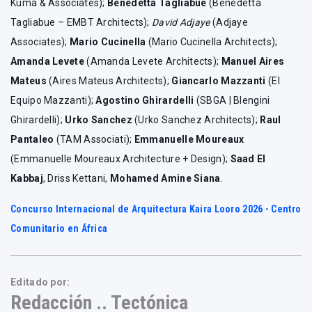
Kuma & Associates);
Benedetta Tagliabue
(Benedetta
Tagliabue – EMBT Architects);
David Adjaye
(Adjaye
Associates);
Mario Cucinella
(Mario Cucinella Architects);
Amanda Levete
(Amanda Levete Architects);
Manuel Aires
Mateus
(Aires Mateus Architects);
Giancarlo Mazzanti
(El
Equipo Mazzanti);
Agostino Ghirardelli
(SBGA | Blengini
Ghirardelli);
Urko Sanchez
(Urko Sanchez Architects);
Raul
Pantaleo
(TAM Associati);
Emmanuelle Moureaux
(Emmanuelle Moureaux Architecture + Design);
Saad El
Kabbaj
, Driss Kettani,
Mohamed Amine Siana
.
Concurso Internacional de Arquitectura Kaira Looro 2026 - Centro
Comunitario en África
Editado por:
Redacción .. Tectónica