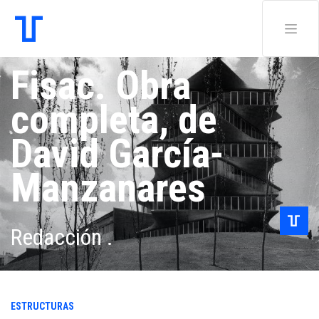
Fisac. Obra
completa, de
David García-
Manzanares
Redacción .
ESTRUCTURAS