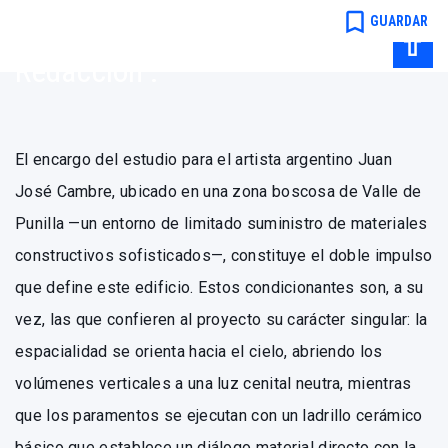
Perrote
bookmark_border
GUARDAR
Redacción .
El encargo del estudio para el artista argentino Juan
José Cambre, ubicado en una zona boscosa de Valle de
Punilla —un entorno de limitado suministro de materiales
constructivos sofisticados—, constituye el doble impulso
que define este edificio. Estos condicionantes son, a su
vez, las que confieren al proyecto su carácter singular: la
espacialidad se orienta hacia el cielo, abriendo los
volúmenes verticales a una luz cenital neutra, mientras
que los paramentos se ejecutan con un ladrillo cerámico
básico que establece un diálogo material directo con la