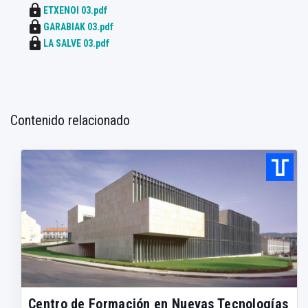
lock
ETXENOI 03.pdf
lock
GARABIAK 03.pdf
lock
LA SALVE 03.pdf
Contenido relacionado
Centro de Formación en Nuevas Tecnologías