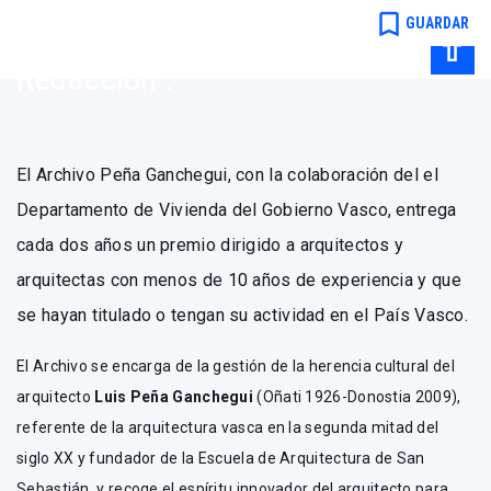
Vasca 2025
bookmark_border
GUARDAR
Redacción .
El Archivo Peña Ganchegui, con la colaboración del el
Departamento de Vivienda del Gobierno Vasco, entrega
cada dos años un premio dirigido a arquitectos y
arquitectas con menos de 10 años de experiencia y que
se hayan titulado o tengan su actividad en el País Vasco.
El Archivo se encarga de la gestión de la herencia cultural del
arquitecto
Luis Peña Ganchegui
(Oñati 1926-Donostia 2009),
referente de la arquitectura vasca en la segunda mitad del
siglo XX y fundador de la Escuela de Arquitectura de San
Sebastián, y recoge el espíritu innovador del arquitecto para