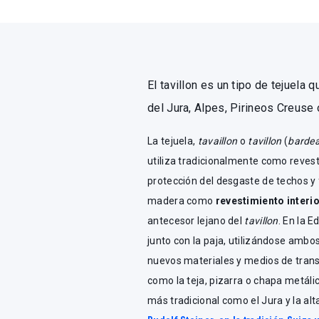
El tavillon es un tipo de tejuela
del Jura, Alpes, Pirineos Creuse
La tejuela,
tavaillon
o
tavillon
(
barde
utiliza tradicionalmente como revest
protección del desgaste de techos y f
madera como
revestimiento interi
antecesor lejano del
tavillon
. En la 
junto con la paja, utilizándose ambo
nuevos materiales y medios de tran
como la teja, pizarra o chapa metál
más tradicional como el Jura y la al