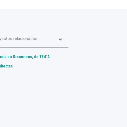
yectos relacionados
uela en Orsonnens, de TEd´A
uitectes