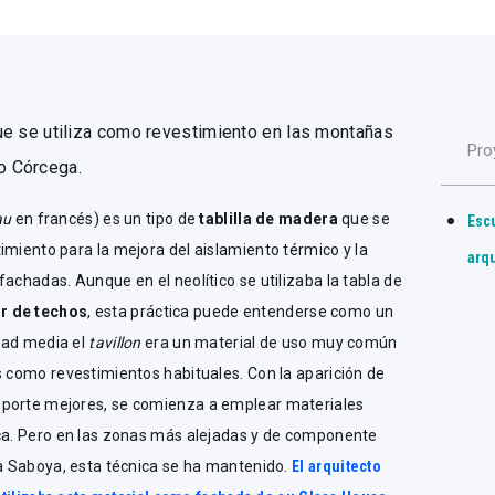
 que se utiliza como revestimiento en las montañas
Pro
 o Córcega.
au
en francés) es un tipo de
tablilla de madera
que se
Esc
imiento para la mejora del aislamiento térmico y la
arq
achadas. Aunque en el neolítico se utilizaba la tabla de
or de techos
, esta práctica puede entenderse como un
Edad media el
tavillon
era un material de uso muy común
s como revestimientos habituales. Con la aparición de
sporte mejores, se comienza a emplear materiales
ica. Pero en las zonas más alejadas y de componente
ta Saboya, esta técnica se ha mantenido.
El arquitecto