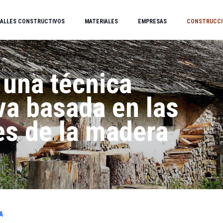
ALLES CONSTRUCTIVOS
MATERIALES
EMPRESAS
CONSTRUCCI
, una técnica
va basada en las
es de la madera
A