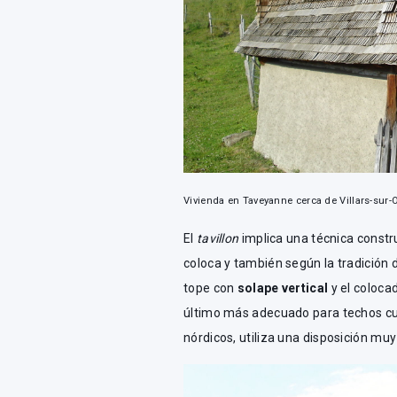
Vivienda en Taveyanne cerca de Villars-sur-O
El
tavillon
implica una técnica constru
coloca y también según la tradición d
tope con
solape vertical
y el coloc
último más adecuado para techos curv
nórdicos, utiliza una disposición mu