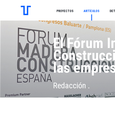
PROYECTOS
ARTÍCULOS
DET
El Fórum I
Construcc
las empres
Redacción .