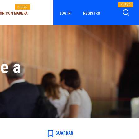
NUEVO
NUEVO
ÓN CON MADERA
LOG IN
REGISTRO
e a
bookmark_border
GUARDAR