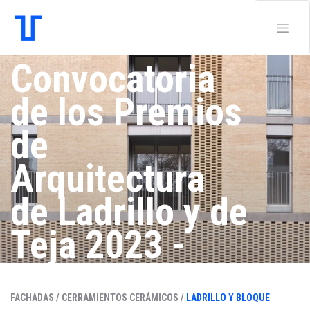
Convocatoria
de los Premios
de
Arquitectura
de Ladrillo y de
Teja 2023 -
2025 de
FACHADAS /
CERRAMIENTOS CERÁMICOS /
LADRILLO Y BLOQUE